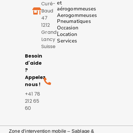
et
Curé-
aérogommeuses
Baud
Aerogommeuses
47
Pneumatiques
1212
Occasion
Grand-
Location
Lancy
Services
Suisse
Besoin
d'aide
?
Appelez
nous !
+41 78
212 65
60
Zone d'intervention mobile – Sablage &