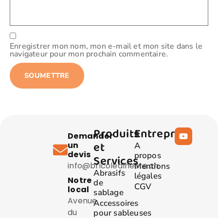
Enregistrer mon nom, mon e-mail et mon site dans le
navigateur pour mon prochain commentaire.
Produits
Entreprise
Demander
et
un
A
devis
propos
Services
info@bricolealheure.ch
Mentions
Abrasifs
légales
Notre
de
CGV
local
sablage
Avenue
Accessoires
du
pour sableuses