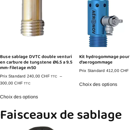
Buse sablage DVTC double venturi
Kit hydrogommage pour 
en carbure de tungstene Ø6.5 a 9.5
d’aerogommage
mm-filetage m50
Prix Standard
412,00
CHF
Prix Standard
240,00
CHF
–
TTC
300,00
CHF
TTC
Choix des options
Choix des options
Faisceaux de sablage