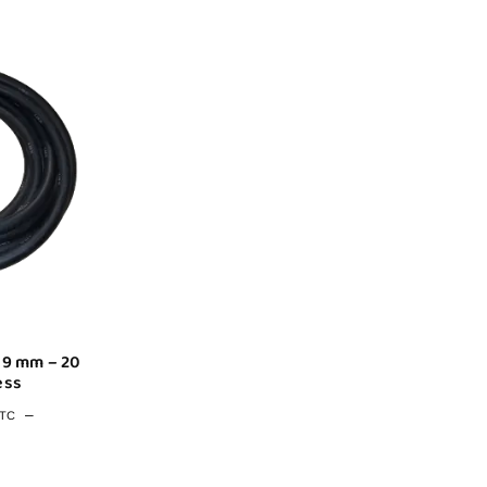
19 mm – 20
ess
–
TC