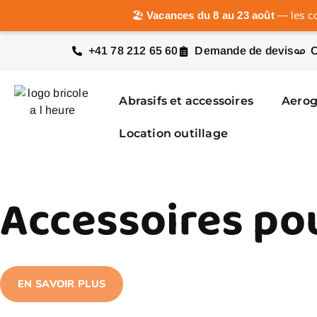
🏖️
Vacances du 8 au 23 août
— les co
+41 78 212 65 60
Demande de devis
C
Abrasifs et accessoires
Aero
Location outillage
Accessoires p
EN SAVOIR PLUS