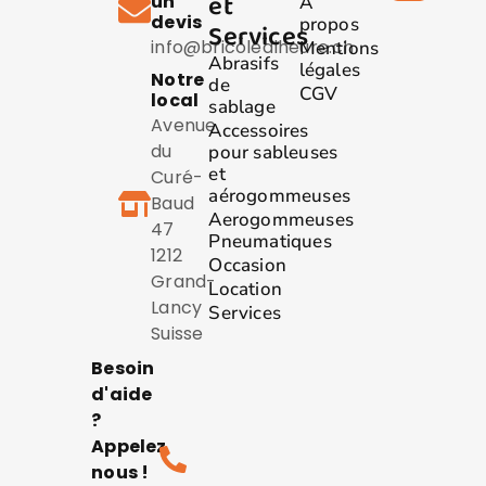
et
un
A
devis
propos
Services
info@bricolealheure.ch
Mentions
Abrasifs
légales
Notre
de
CGV
local
sablage
Avenue
Accessoires
du
pour sableuses
et
Curé-
aérogommeuses
Baud
Aerogommeuses
47
Pneumatiques
1212
Occasion
Grand-
Location
Lancy
Services
Suisse
Besoin
d'aide
?
Appelez
nous !