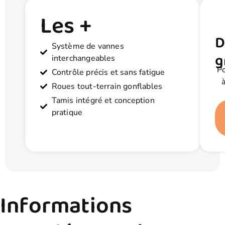
Les +
D
Système de vannes
g
interchangeables
Po
Contrôle précis et sans fatigue
Roues tout-terrain gonflables
Tamis intégré et conception
pratique
Informations