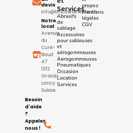
et
devis
propos
Services
info@bricolealheure.ch
Mentions
Abrasifs
légales
Notre
de
CGV
local
sablage
Avenue
Accessoires
du
pour sableuses
et
Curé-
aérogommeuses
Baud
Aerogommeuses
47
Pneumatiques
1212
Occasion
Grand-
Location
Lancy
Services
Suisse
Besoin
d'aide
?
Appelez
nous !