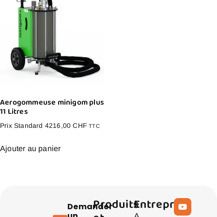
Aerogommeuse minigom plus
11 Litres
Prix Standard
4216,00
CHF
TTC
Ajouter au panier
Produits
Entreprise
Demander
un
A