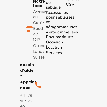
Notre
de
CGV
local
sablage
Avenue
Accessoires
du
pour sableuses
et
Curé-
aérogommeuses
Baud
Aerogommeuses
47
Pneumatiques
1212
Occasion
Grand-
Location
Lancy
Services
Suisse
Besoin
d'aide
?
Appelez
nous !
+41 78
212 65
60