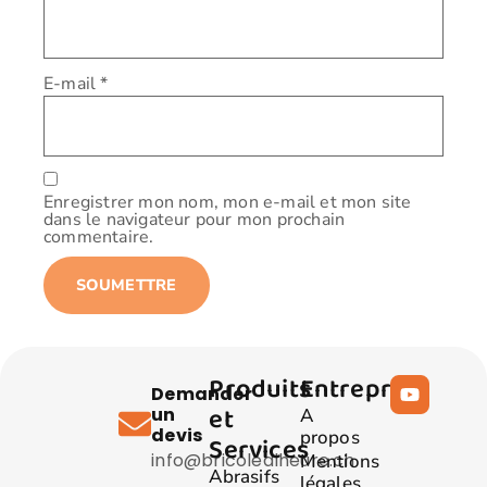
E-mail
*
Enregistrer mon nom, mon e-mail et mon site
dans le navigateur pour mon prochain
commentaire.
Produits
Entreprise
Demander
et
un
A
devis
propos
Services
info@bricolealheure.ch
Mentions
Abrasifs
légales