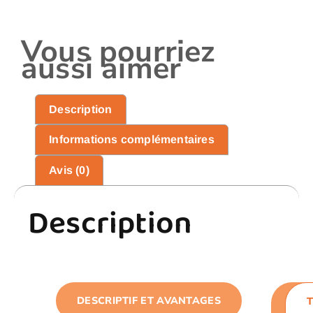
Vous pourriez
aussi aimer
Description
Informations complémentaires
Avis (0)
Description
DESCRIPTIF ET AVANTAGES
CAR