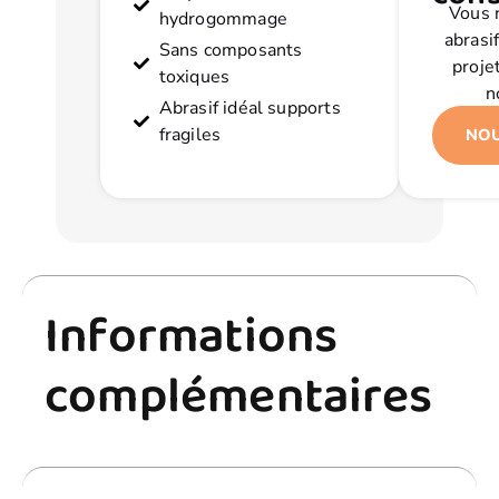
Vous n
hydrogommage
abrasif
Sans composants
proje
toxiques
n
Abrasif idéal supports
fragiles
NOU
Informations
complémentaires