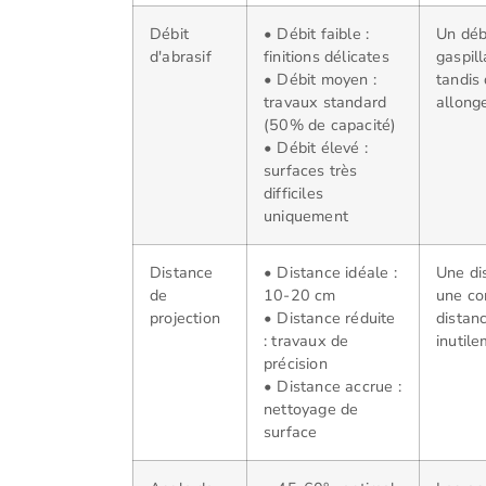
Débit
• Débit faible :
Un déb
d'abrasif
finitions délicates
gaspil
• Débit moyen :
tandis 
travaux standard
allonge
(50% de capacité)
• Débit élevé :
surfaces très
difficiles
uniquement
Distance
• Distance idéale :
Une di
de
10-20 cm
une co
projection
• Distance réduite
distan
: travaux de
inutile
précision
• Distance accrue :
nettoyage de
surface