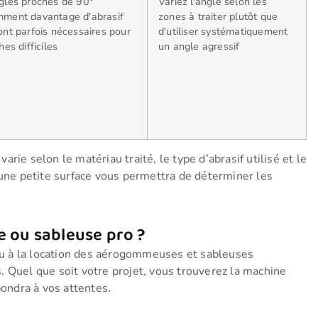
gles proches de 90°
Variez l'angle selon les
ment davantage d'abrasif
zones à traiter plutôt que
ont parfois nécessaires pour
d'utiliser systématiquement
hes difficiles
un angle agressif
ie selon le matériau traité, le type d’abrasif utilisé et le
 une petite surface vous permettra de déterminer les
 ou sableuse pro ?
u à la location des aérogommeuses et sableuses
. Quel que soit votre projet, vous trouverez la machine
pondra à vos attentes.