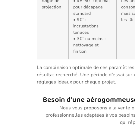
Angle de
• 45-60° : optimal
Les an
projection
pour décapage
consom
standard
mais s
• 90° :
les tâc
incrustations
tenaces
• 30° ou moins :
nettoyage et
finition
La combinaison optimale de ces paramètres var
résultat recherché. Une période d’essai sur
réglages idéaux pour chaque projet.
Besoin d'une aérogommeuse
Nous vous proposons à la vente o
professionnelles adaptées à vos besoins
qui ré