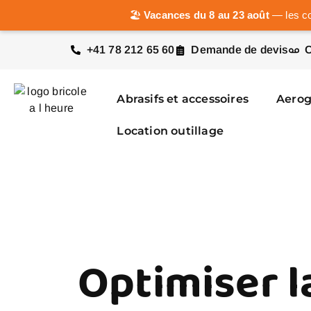
🏖️
Vacances du 8 au 23 août
— les co
+41 78 212 65 60
Demande de devis
C
Abrasifs et accessoires
Aero
Location outillage
Optimiser l