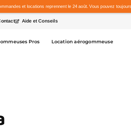
mmandes et locations reprennent le 24 août. Vous pouvez toujours
ontact
Aide et Conseils
gommeuses Pros
Location aérogommeuse
a