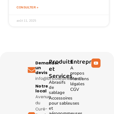
CONSULTER »
août 11, 2025
Produits
Entreprise
Demander
et
un
A
devis
propos
Services
info@bricolealheure.ch
Mentions
Abrasifs
légales
Notre
de
CGV
local
sablage
Avenue
Accessoires
du
pour sableuses
et
Curé-
aérogommeuses