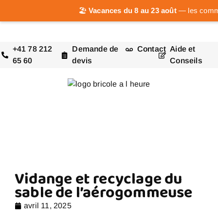
🏖️
Vacances du 8 au 23 août
— les comman
+41 78 212
Demande de
Contact
Aide et
65 60
devis
Conseils
Vidange et recyclage du
sable de l’aérogommeuse
avril 11, 2025