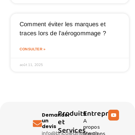
Comment éviter les marques et
traces lors de l’aérogommage ?
CONSULTER »
août 11, 2025
Produits
Entreprise
Demander
et
un
A
devis
propos
Services
info@bricolealheure.ch
Mentions