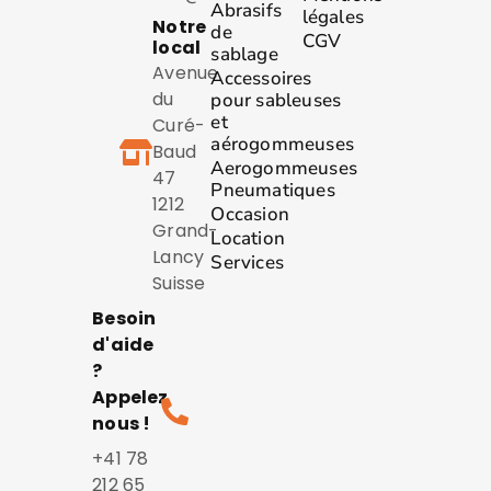
Abrasifs
légales
Notre
de
CGV
local
sablage
Avenue
Accessoires
du
pour sableuses
et
Curé-
aérogommeuses
Baud
Aerogommeuses
47
Pneumatiques
1212
Occasion
Grand-
Location
Lancy
Services
Suisse
Besoin
d'aide
?
Appelez
nous !
+41 78
212 65