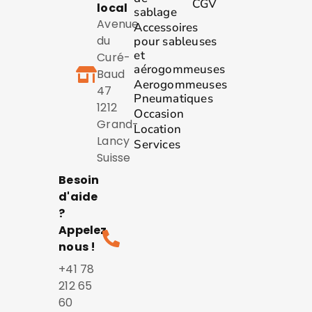
CGV
local
sablage
Avenue
Accessoires
du
pour sableuses
et
Curé-
aérogommeuses
Baud
Aerogommeuses
47
Pneumatiques
1212
Occasion
Grand-
Location
Lancy
Services
Suisse
Besoin
d'aide
?
Appelez
nous !
+41 78
212 65
60