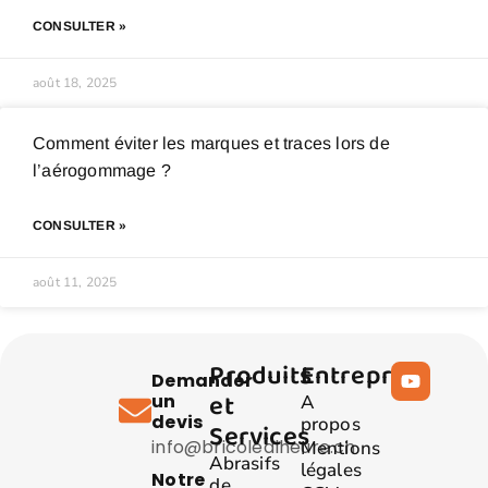
CONSULTER »
août 18, 2025
Comment éviter les marques et traces lors de
l’aérogommage ?
CONSULTER »
août 11, 2025
Produits
Entreprise
Demander
et
un
A
devis
propos
Services
info@bricolealheure.ch
Mentions
Abrasifs
légales
Notre
de